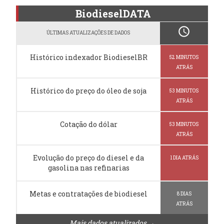
BiodieselDATA
schedule
ÚLTIMAS ATUALIZAÇÕES DE DADOS
Histórico indexador BiodieselBR
52 MINUTOS
ATRÁS
Histórico do preço do óleo de soja
53 MINUTOS
ATRÁS
Cotação do dólar
53 MINUTOS
ATRÁS
Evolução do preço do diesel e da
1 DIA ATRÁS
gasolina nas refinarias
Metas e contratações de biodiesel
8 DIAS
ATRÁS
Mais dados atualizados →