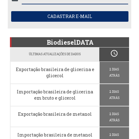
CADASTRAR E-MAIL
BiodieselDATA
schedule
ÚLTIMAS ATUALIZAÇÕES DE DADOS
Exportação brasileira de glicerina e
2 DIAS
glicerol
ATRÁS
Importação brasileira de glicerina
2 DIAS
em bruto e glicerol
ATRÁS
Exportação brasileira de metanol
2 DIAS
ATRÁS
Importação brasileira de metanol
2 DIAS