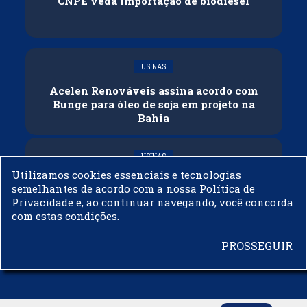
CNPE veda importação de biodiesel
USINAS
Acelen Renováveis assina acordo com
Bunge para óleo de soja em projeto na
Bahia
USINAS
Utilizamos cookies essenciais e tecnologias
Conflitos e veto russo às exportações
semelhantes de acordo com a nossa Política de
ameaçam oferta global de diesel
Privacidade e, ao continuar navegando, você concorda
com estas condições.
PROSSEGUIR
© 2003 - 2019 -
BIODIESELBR.COM - TODOS OS DIREITOS RESERVADOS