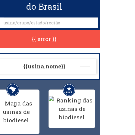
do Brasil
{{ error }}
{{usina.nome}}