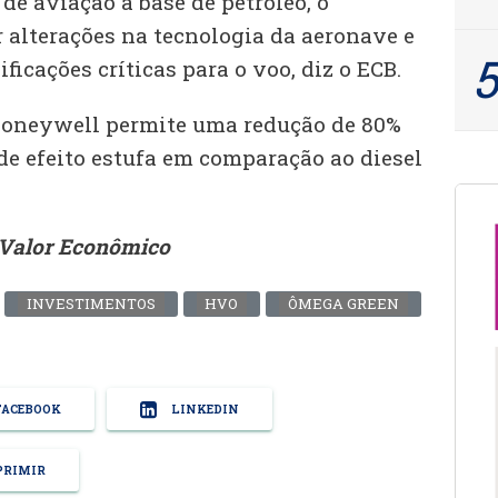
e aviação à base de petróleo, o
 alterações na tecnologia da aeronave e
ficações críticas para o voo, diz o ECB.
Honeywell permite uma redução de 80%
de efeito estufa em comparação ao diesel
Valor Econômico
INVESTIMENTOS
HVO
ÔMEGA GREEN
ACEBOOK
LINKEDIN
RIMIR