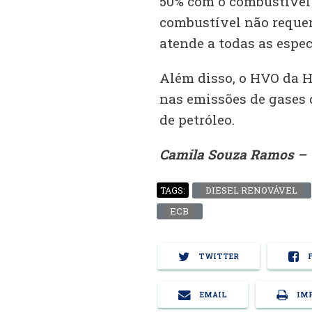
50% com o combustível d
combustível não requer
atende a todas as especi
Além disso, o HVO da 
nas emissões de gases 
de petróleo.
Camila Souza Ramos – 
DIESEL RENOVÁVEL
TAGS:
ECB
TWITTER
F
EMAIL
IMP