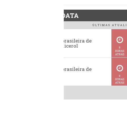
BiodieselDATA
ÚLTIMAS ATUALI
Exportação brasileira de
glicerina e glicerol
8
HORAS
ATRÁS
Exportação brasileira de
metanol
8
HORAS
ATRÁS