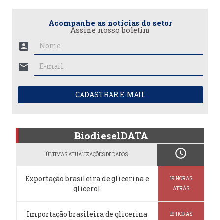
Acompanhe as notícias do setor
Assine nosso boletim
account_box
mail
CADASTRAR E-MAIL
BiodieselDATA
schedule
ÚLTIMAS ATUALIZAÇÕES DE DADOS
Exportação brasileira de glicerina e
19 HORAS
glicerol
ATRÁS
Importação brasileira de glicerina
19 HORAS