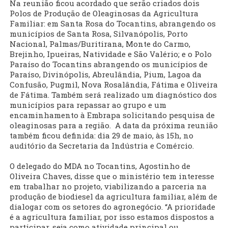
Na reunião ficou acordado que serão criados dois
Polos de Produção de Oleaginosas da Agricultura
Familiar: em Santa Rosa do Tocantins, abrangendo os
municípios de Santa Rosa, Silvanópolis, Porto
Nacional, Palmas/Buritirana, Monte do Carmo,
Brejinho, Ipueiras, Natividade e São Valério; e o Polo
Paraíso do Tocantins abrangendo os municípios de
Paraíso, Divinópolis, Abreulândia, Pium, Lagoa da
Confusão, Pugmil, Nova Rosalândia, Fátima e Oliveira
de Fátima. Também será realizado um diagnóstico dos
municípios para repassar ao grupo e um
encaminhamento à Embrapa solicitando pesquisa de
oleaginosas para a região. A data da próxima reunião
também ficou definida: dia 29 de maio, às 15h, no
auditório da Secretaria da Indústria e Comércio.
O delegado do MDA no Tocantins, Agostinho de
Oliveira Chaves, disse que o ministério tem interesse
em trabalhar no projeto, viabilizando a parceria na
produção de biodiesel da agricultura familiar, além de
dialogar com os setores do agronegócio. “A prioridade
é a agricultura familiar, por isso estamos dispostos a
participar, seja como atividade principal ou