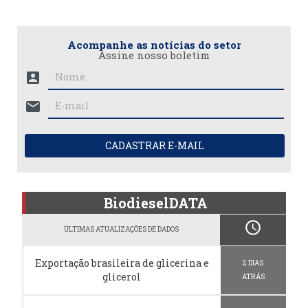
Acompanhe as notícias do setor
Assine nosso boletim
account_box
mail
CADASTRAR E-MAIL
BiodieselDATA
schedule
ÚLTIMAS ATUALIZAÇÕES DE DADOS
Exportação brasileira de glicerina e
2 DIAS
glicerol
ATRÁS