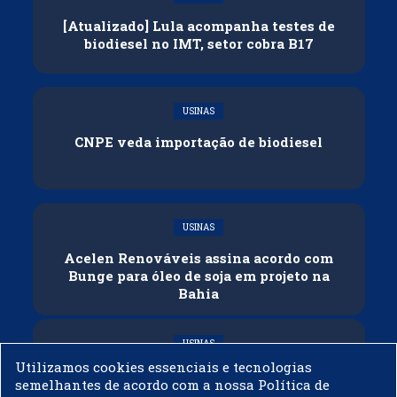
[Atualizado] Lula acompanha testes de
biodiesel no IMT, setor cobra B17
USINAS
CNPE veda importação de biodiesel
USINAS
Acelen Renováveis assina acordo com
Bunge para óleo de soja em projeto na
Bahia
USINAS
Utilizamos cookies essenciais e tecnologias
Conflitos e veto russo às exportações
semelhantes de acordo com a nossa Política de
ameaçam oferta global de diesel