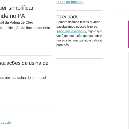
todos os boletins
.
r simplificar
ndê no PA
Feedback
Sempre ficamos felizes quando
ial da Palma de Óleo
satisfazemos nossos leitores.
simplificação do lincenciamento
Ajude-nos a melhorar
, diga o que
você gostou e não gostou sobre
nosso site, sua opinião é valiosa
para nós.
talações de usina de
tos em sua usina de biodiesel
trasado