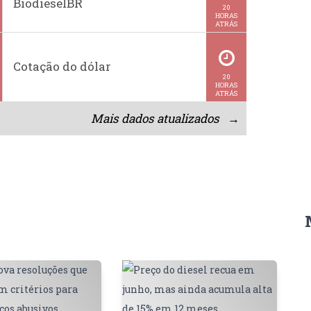
BiodieselBR
20
HORAS
ATRÁS
Cotação do dólar
20
HORAS
ATRÁS
Mais dados atualizados →