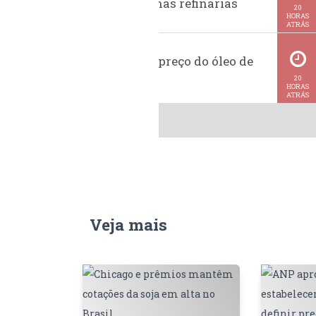
da gasolina nas refinarias
20
HORAS
ATRÁS
Histórico do preço do óleo de
soja
20
HORAS
ATRÁS
Veja mais