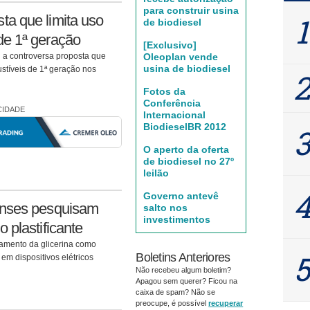
para construir usina
ta que limita uso
de biodiesel
de 1ª geração
[Exclusivo]
 a controversa proposta que
Oleoplan vende
usina de biodiesel
stíveis de 1ª geração nos
Fotos da
Conferência
CIDADE
Internacional
BiodieselBR 2012
O aperto da oferta
de biodiesel no 27º
leilão
Governo antevê
enses pesquisam
salto nos
investimentos
 plastificante
amento da glicerina como
Boletins Anteriores
 em dispositivos elétricos
Não recebeu algum boletim?
Apagou sem querer? Ficou na
caixa de spam? Não se
preocupe, é possível
recuperar