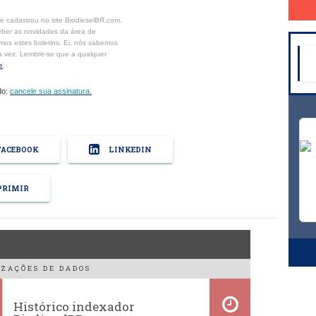
se cadastrou no site BiodieselBR.com.
eber as novidades da área de
mos estes boletins. Ei, nós sabemos
a vez. Lembre-se que a qualquer
e
.
do:
cancele sua assinatura.
ACEBOOK
LINKEDIN
RIMIR
ZAÇÕES DE DADOS
Histórico indexador