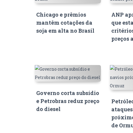
Chicago e prêmios
ANP apr
mantêm cotações da
que est
soja em alta no Brasil
critério
preços 
Governo corta subsídio
e Petrobras reduz preço
Petróle
do diesel
ataques
próximo
de Orm