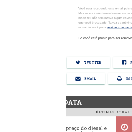
Você está recebendo este e-mail pois 
Mas se você não tem interesse em rec
biodiesel, não tem motivo algum enviar
que você é ocupado. Talvez da próxim
momento você pode
assinar novament
Se você está pronto para ser removi
TWITTER
F
EMAIL
IMP
BiodieselDATA
ÚLTIMAS ATUALI
Evolução do preço do diesel e