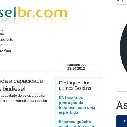
PUBLI
r:
ade
bustíveis
te
no Pará
Boletim 922 -
23.10.2012
da a capacidade
Destaques dos
e biodiesel
últimos Boletins
apacidade do setor, a dúvida
RS incentiva
As
 Ricardo Dornelles na reunião
produção de
biodiesel com soja
importada
Empresa gaúcha
recebe autorização