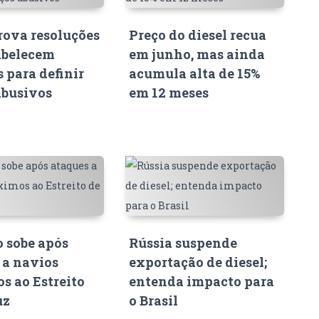
ova resoluções
Preço do diesel recua
abelecem
em junho, mas ainda
s para definir
acumula alta de 15%
abusivos
em 12 meses
o sobe após
Rússia suspende
 a navios
exportação de diesel;
s ao Estreito
entenda impacto para
uz
o Brasil