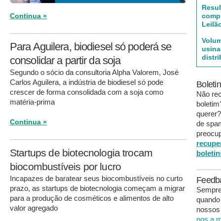
Resul
compl
Continua »
Leilã
Volum
Para Aguilera, biodiesel só poderá se
usina
distr
consolidar a partir da soja
Segundo o sócio da consultoria Alpha Valorem, José
Carlos Aguilera, a indústria de biodiesel só pode
Boleti
crescer de forma consolidada com a soja como
Não re
matéria-prima
boleti
querer?
Continua »
de spa
preocup
recupe
Startups de biotecnologia trocam
boletin
biocombustíveis por lucro
Incapazes de baratear seus biocombustíveis no curto
Feedb
prazo, as startups de biotecnologia começam a migrar
Sempre 
para a produção de cosméticos e alimentos de alto
quando
valor agregado
nossos 
nos a m