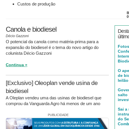
Custos de produção
B
0
Canola e biodiesel
Dest
últim
Décio Gazzoni
O potencial da canola como matéria-prima para a
Fotos
expansão do biodiesel é o tema do novo artigo do
Confe
colunista Décio Gazzoni
Inter
Biodi
Continua »
O ape
de bi
leilão
[Exclusivo] Oleoplan vende usina de
biodiesel
Gover
salto
A Oleplan vendeu uma das usinas de biodiesel que
inves
comprou da Vanguarda Agro há menos de um ano
Sai a
instr
PUBLICIDADE
do Se
Combu