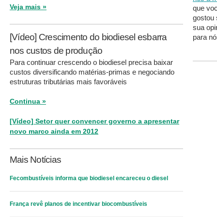
Veja mais »
que voc
gostou 
sua opi
[Vídeo] Crescimento do biodiesel esbarra
para nó
nos custos de produção
Para continuar crescendo o biodiesel precisa baixar
custos diversificando matérias-primas e negociando
estruturas tributárias mais favoráveis
Continua »
[Vídeo] Setor quer convencer governo a apresentar
novo marco ainda em 2012
Mais Notícias
Fecombustíveis informa que biodiesel encareceu o diesel
França revê planos de incentivar biocombustíveis