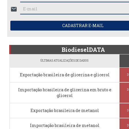
mail
CADASTRAR E-MAIL
BiodieselDATA
ÚLTIMAS ATUALIZAÇÕES DE DADOS
Exportação brasileira de glicerina e glicerol
3
Importação brasileira de glicerina em bruto e
3
glicerol
Exportação brasileira de metanol
3
Importação brasileira de metanol
3