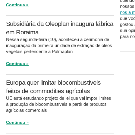
quando
Continua »
nossos 
nos a m
que voc
Subsidiária da Oleoplan inaugura fábrica
gostou 
sua opi
em Roraima
para nó
Nessa segunda-feira (10), aconteceu a cerimônia de
inauguração da primeira unidade de extração de óleos
vegetais pertencente à Palmaplan
Continua »
Europa quer limitar biocombustíveis
feitos de commodities agrícolas
UE está estudando projeto de lei que vai impor limites
à produção de biocombustíveis a partir de produtos
agrícolas comerciais
Continua »