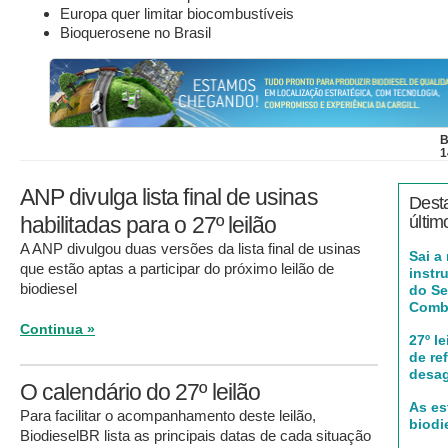
Europa quer limitar biocombustíveis
Bioquerosene no Brasil
B
1
ANP divulga lista final de usinas
Dest
habilitadas para o 27º leilão
últim
A ANP divulgou duas versões da lista final de usinas
Sai a
que estão aptas a participar do próximo leilão de
instr
biodiesel
do Se
Combu
Continua »
27º l
de re
desa
O calendário do 27º leilão
As es
Para facilitar o acompanhamento deste leilão,
biodi
BiodieselBR lista as principais datas de cada situação