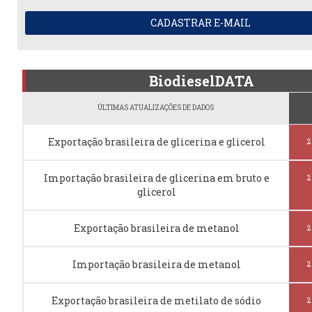
CADASTRAR E-MAIL
BiodieselDATA
ÚLTIMAS ATUALIZAÇÕES DE DADOS
Exportação brasileira de glicerina e glicerol
2
Importação brasileira de glicerina em bruto e
2
glicerol
Exportação brasileira de metanol
2
Importação brasileira de metanol
2
Exportação brasileira de metilato de sódio
2