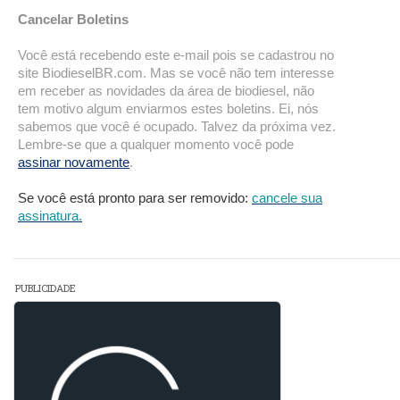
Cancelar Boletins
Você está recebendo este e-mail pois se cadastrou no
site BiodieselBR.com. Mas se você não tem interesse
em receber as novidades da área de biodiesel, não
tem motivo algum enviarmos estes boletins. Ei, nós
sabemos que você é ocupado. Talvez da próxima vez.
Lembre-se que a qualquer momento você pode
assinar novamente
.
Se você está pronto para ser removido:
cancele sua
assinatura.
PUBLICIDADE