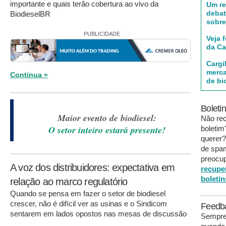
importante e quais terão cobertura ao vivo da
Um r
debat
BiodieselBR
sobre
PUBLICIDADE
Veja 
da Car
Cargi
merca
Continua »
de bi
Boleti
Maior evento de biodiesel:
Não re
O setor inteiro estará presente!
boleti
querer?
de spa
preocup
A voz dos distribuidores: expectativa em
recupe
boletin
relação ao marco regulatório
Quando se pensa em fazer o setor de biodiesel
crescer, não é difícil ver as usinas e o Sindicom
Feedb
sentarem em lados opostos nas mesas de discussão
Sempre 