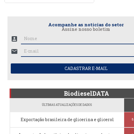
Acompanhe as notícias do setor
Assine nosso boletim
account_box
mail
CADASTRAR E-MAIL
BiodieselDATA
ÚLTIMAS ATUALIZAÇÕES DE DADOS
Exportação brasileira de glicerina e glicerol
8