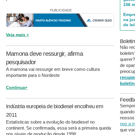
106 m
PUBLICIDADE
Empre
na ju
de le
Veja mais »
Boleti
Não re
Mamona deve ressurgir, afirma
boleti
querer?
pesquisador
de spa
A mamona vai ressurgir em breve como cultura
preocup
importante para o Nordeste
recupe
boletin
Continua»
Feedb
Sempre 
Indústria europeia de biodiesel encolheu em
quando
2011
nossos 
Estatísticas sobre a evolução do biodiesel no
nos a m
continent. Se confirmada, essa será a primeira queda
que voc
nos níveis de produção desde 1998