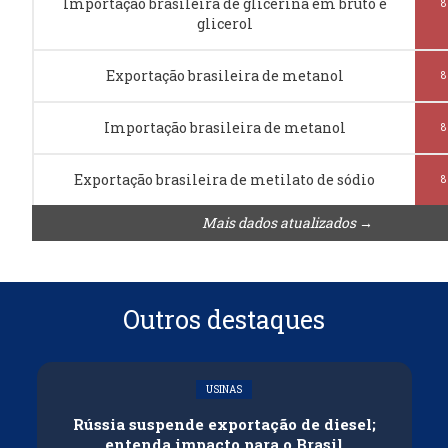
Importação brasileira de glicerina em bruto e
8
glicerol
Exportação brasileira de metanol
8
Importação brasileira de metanol
8
Exportação brasileira de metilato de sódio
8
Mais dados atualizados →
Outros destaques
USINAS
Rússia suspende exportação de diesel;
entenda impacto para o Brasil