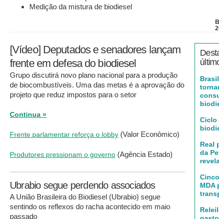
Medição da mistura de biodiesel
B
2
[Vídeo] Deputados e senadores lançam
Dest
frente em defesa do biodiesel
últim
Grupo discutirá novo plano nacional para a produção
Brasi
de biocombustíveis. Uma das metas é a aprovação do
torna
projeto que reduz impostos para o setor
cons
biodi
Continua »
Ciclo
biodi
(Valor Econômico)
Frente parlamentar reforça o lobby
Real 
da Pe
(Agência Estado)
Produtores pressionam o governo
revel
Cinco
Ubrabio segue perdendo associados
MDA 
trans
A União Brasileira do Biodiesel (Ubrabio) segue
sentindo os reflexos do racha acontecido em maio
Relei
passado
gasto