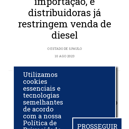
importação, e
distribuidoras já
restringem venda de
diesel
O ESTADO DE S.PAULO
10 AGO 2023
Utilizamos
cookies
Presidente da
essenciais e
Petrobras
tecnologias
rebate ministro
semelhantes
de acordo
sobre reajuste
com a nossa
de preços de
Política de
PROSSEGUIR