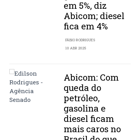
em 5%, diz
Abicom; diesel
fica em 4%
FÁBIO RODRIGUES
10 ABR 2025
Abicom: Com
queda do
petróleo,
gasolina e
diesel ficam
mais caros no
Brasil do que