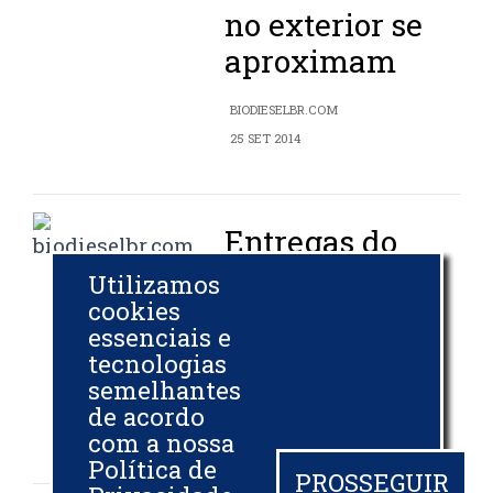
no exterior se
aproximam
BIODIESELBR.COM
25 SET 2014
Entregas do
primeiro leilão
Utilizamos
do B6 ficaram
cookies
essenciais e
em 95,3%
tecnologias
semelhantes
BIODIESELBR.COM
de acordo
16 SET 2014
com a nossa
Política de
PROSSEGUIR