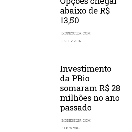
Opções chegar
abaixo de R$
13,50
BIODIESELBR.COM
05 FEV 2016
Investimento
da PBio
somaram R$ 28
milhões no ano
passado
BIODIESELBR.COM
01 FEV 2016