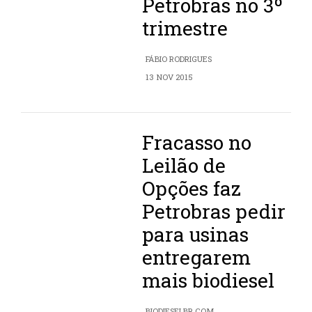
Petrobras no 3º
trimestre
FÁBIO RODRIGUES
13 NOV 2015
Fracasso no
Leilão de
Opções faz
Petrobras pedir
para usinas
entregarem
mais biodiesel
BIODIESELBR.COM