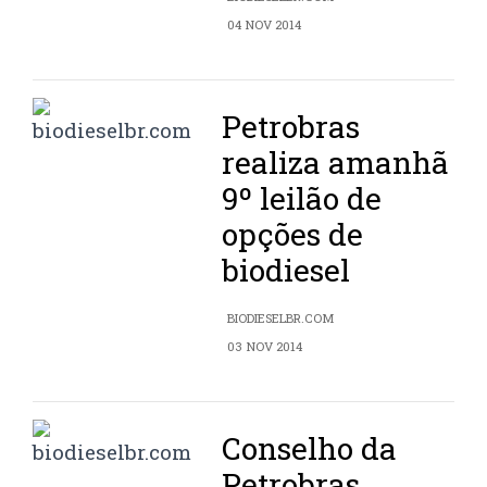
04 NOV 2014
Petrobras
realiza amanhã
9º leilão de
opções de
biodiesel
BIODIESELBR.COM
03 NOV 2014
Conselho da
Petrobras