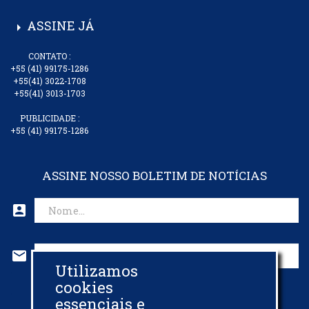
ASSINE JÁ
arrow_right
CONTATO :
+55 (41) 99175-1286
+55(41) 3022-1708
+55(41) 3013-1703
PUBLICIDADE :
+55 (41) 99175-1286
ASSINE NOSSO BOLETIM DE NOTÍCIAS
account_box
mail
Utilizamos
CADASTRAR EMAIL
cookies
essenciais e