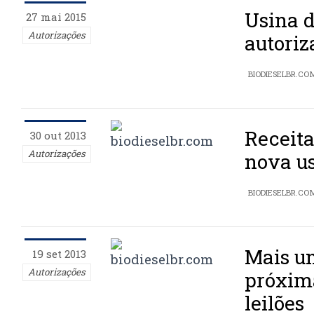
Usina 
27 mai 2015
Autorizações
autori
BIODIESELBR.CO
Receita
30 out 2013
Autorizações
nova u
BIODIESELBR.CO
Mais u
19 set 2013
Autorizações
próxima
leilões