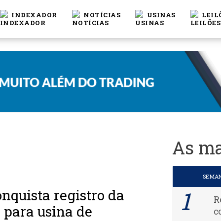
INDEXADOR
NOTÍCIAS
USINAS
LEIL
As ma
SEMA
onquista registro da
R
 para usina de
c