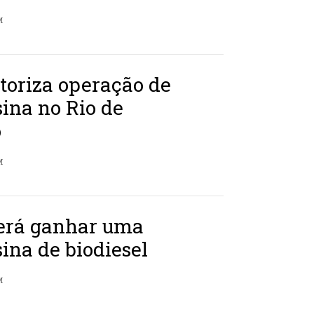
M
toriza operação de
ina no Rio de
o
M
erá ganhar uma
ina de biodiesel
M