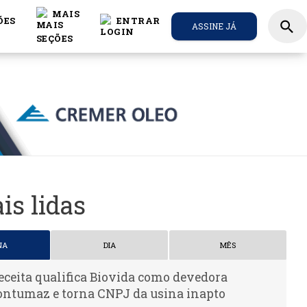
MAIS
ÕES
ENTRAR
search
ASSINE JÁ
is lidas
NA
DIA
MÊS
eceita qualifica Biovida como devedora
ontumaz e torna CNPJ da usina inapto