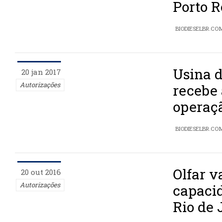
Porto R
BIODIESELBR.CO
Usina d
20 jan 2017
Autorizações
recebe 
operaç
BIODIESELBR.CO
Olfar v
20 out 2016
Autorizações
capaci
Rio de 