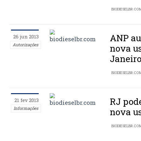
BIODIESELBR.CO
ANP au
26 jun 2013
Autorizações
nova us
Janeir
BIODIESELBR.CO
RJ pod
21 fev 2013
Informações
nova us
BIODIESELBR.CO