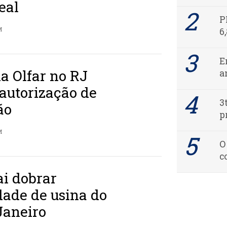
eal
P
M
6
E
a Olfar no RJ
a
autorização de
3
ão
p
M
O
c
ai dobrar
dade de usina do
Janeiro