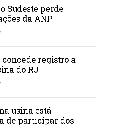
do Sudeste perde
zações da ANP
M
 concede registro a
sina do RJ
M
ma usina está
 de participar dos