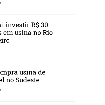
M
ai investir R$ 30
 em usina no Rio
iro
S
ompra usina de
el no Sudeste
M