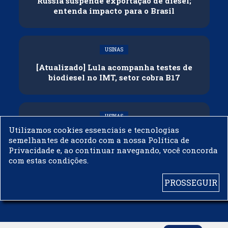
Rússia suspende exportação de diesel;
entenda impacto para o Brasil
USINAS
[Atualizado] Lula acompanha testes de
biodiesel no IMT, setor cobra B17
USINAS
Utilizamos cookies essenciais e tecnologias
Governo adia reunião sobre mistura de
semelhantes de acordo com a nossa Política de
etanol na gasolina
Privacidade e, ao continuar navegando, você concorda
com estas condições.
PROSSEGUIR
© 2003 - 2019 -
BIODIESELBR.COM - TODOS OS DIREITOS RESERVADOS