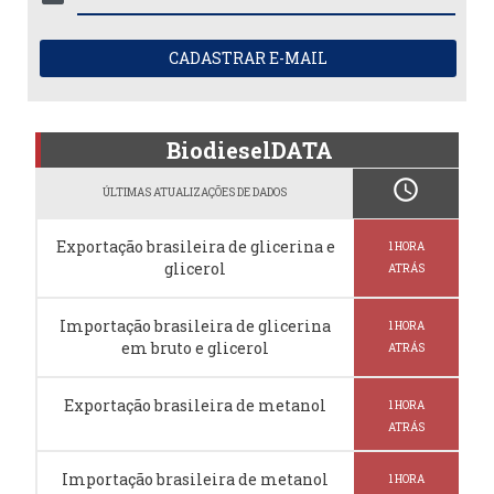
CADASTRAR E-MAIL
BiodieselDATA
schedule
ÚLTIMAS ATUALIZAÇÕES DE DADOS
Exportação brasileira de glicerina e
1 HORA
glicerol
ATRÁS
Importação brasileira de glicerina
1 HORA
em bruto e glicerol
ATRÁS
Exportação brasileira de metanol
1 HORA
ATRÁS
Importação brasileira de metanol
1 HORA