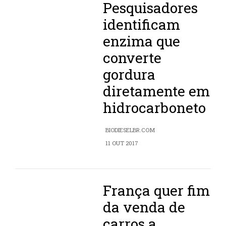
Pesquisadores
identificam
enzima que
converte
gordura
diretamente em
hidrocarboneto
BIODIESELBR.COM
11 OUT 2017
França quer fim
da venda de
carros a