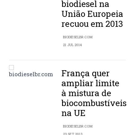
biodiesel na
União Europeia
recuou em 2013
BIODIESELBR.COM
21 JUL 2014
França quer
ampliar limite
à mistura de
biocombustíveis
na UE
BIODIESELBR.COM
23 SET 2013