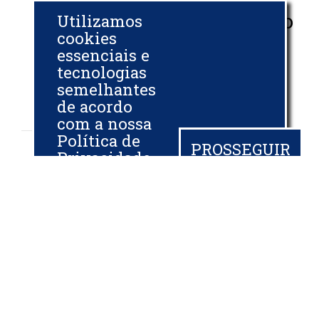
gordura de pato
Utilizamos
cookies
em biodiesel
essenciais e
tecnologias
BIODIESELBR.COM
semelhantes
08 AGO 2011
de acordo
com a nossa
Política de
PROSSEGUIR
Privacidade
e, ao
continuar
navegando,
você
concorda
com estas
Referência mundial sobre biodiesel.
condições.
ASSINE JÁ
arrow_right