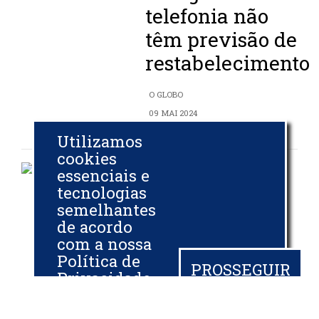
telefonia não
têm previsão de
restabelecimento
O GLOBO
09 MAI 2024
Utilizamos
cookies
essenciais e
tecnologias
FPBio quer
semelhantes
de acordo
revogação de decisão
com a nossa
Política de
da ANP que
PROSSEGUIR
Privacidade
flexibilizou mistura
e, ao
continuar