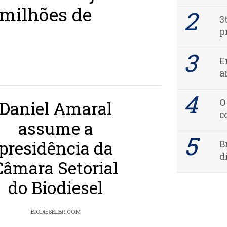
 milhões de
3
p
E
a
O
Daniel Amaral
c
assume a
presidência da
B
d
Câmara Setorial
do Biodiesel
BIODIESELBR.COM