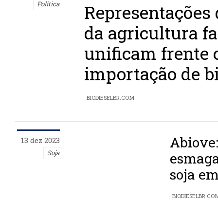
Política
Representações 
da agricultura f
unificam frente 
importação de bi
BIODIESELBR.COM
Abiove:
13 dez 2023
Soja
esmaga
soja e
BIODIESELBR.CO