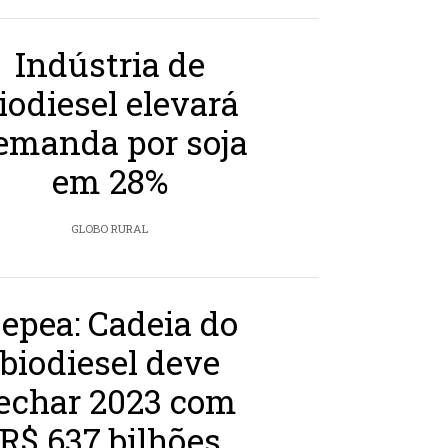
Indústria de
iodiesel elevará
emanda por soja
em 28%
GLOBO RURAL
epea: Cadeia do
biodiesel deve
echar 2023 com
R$ 637 bilhões