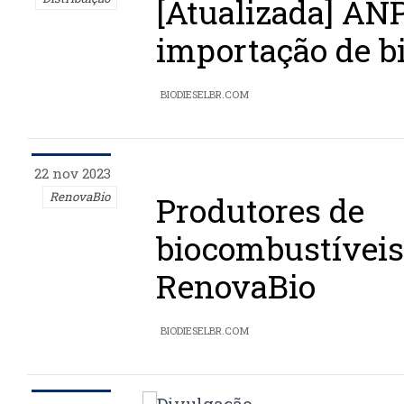
[Atualizada] ANP
importação de bi
BIODIESELBR.COM
22 nov 2023
RenovaBio
Produtores de
biocombustívei
RenovaBio
BIODIESELBR.COM