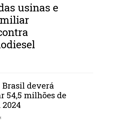
das usinas e
amiliar
contra
odiesel
 Brasil deverá
r 54,5 milhões de
m 2024
M