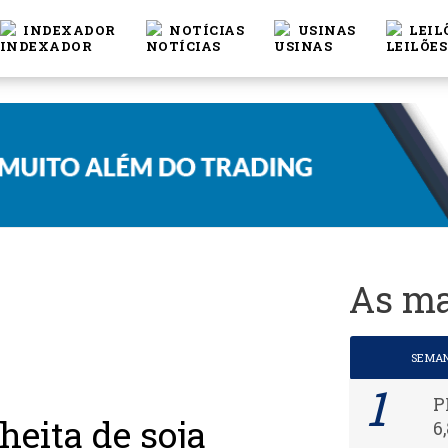
INDEXADOR
NOTÍCIAS
USINAS
LEIL
As ma
SEMA
P
eita de soja
6