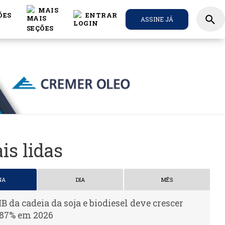
MAIS
ÕES
ENTRAR
search
ASSINE JÁ
is lidas
NA
DIA
MÊS
IB da cadeia da soja e biodiesel deve crescer
,87% em 2026