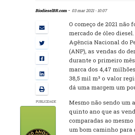
-
BiodieselBR.com
03 mar 2021 - 10:07
O começo de 2021 não f
mercado de óleo diesel
Agência Nacional do Pe
(ANP), as vendas do de
durante o primeiro mê
marca dos 4,47 milhões
38,5 mil m³ o valor reg
dá uma margem um pou
Mesmo não sendo um ava
PUBLICIDADE
quinto ano que as vend
comparadas ao mesmo pe
um bom caminho para q