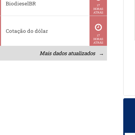
BiodieselBR
17
HORAS
ATRÁS
Cotação do dólar
17
HORAS
ATRÁS
Mais dados atualizados →