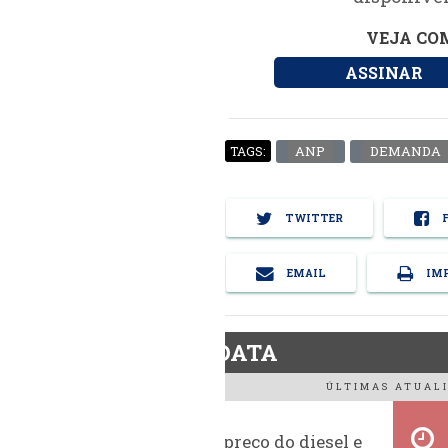
VEJA COM
ASSINAR
ANP
DEMANDA
TAGS:
TWITTER
F
EMAIL
IMP
BiodieselDATA
ÚLTIMAS ATUALI
Evolução do preço do diesel e