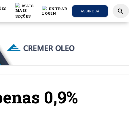
MAIS
ÕES
ENTRAR
search
ASSINE JÁ
penas 0,9%