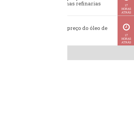
da gasolina nas refinarias
17
HORAS
ATRÁS
Histórico do preço do óleo de
soja
17
HORAS
ATRÁS