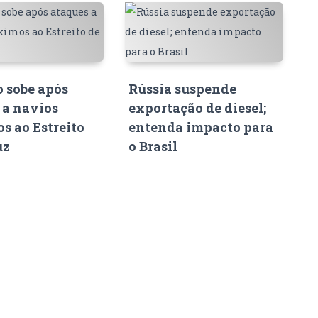
o sobe após
Rússia suspende
 a navios
exportação de diesel;
s ao Estreito
entenda impacto para
uz
o Brasil