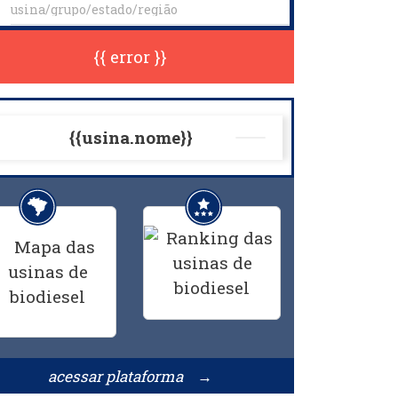
{{ error }}
{{usina.nome}}
acessar plataforma →