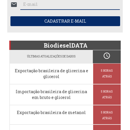
mail
CADASTRAR E-MAIL
BiodieselDATA
schedule
ÚLTIMAS ATUALIZAÇÕES DE DADOS
Exportação brasileira de glicerina e
5 HORAS
glicerol
ATRÁS
Importação brasileira de glicerina
5 HORAS
em bruto e glicerol
ATRÁS
Exportação brasileira de metanol
5 HORAS
ATRÁS