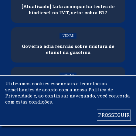
[Atualizado] Lula acompanha testes de
biodiesel no IMT, setor cobra B17
USINAS
Governo adia reunião sobre mistura de
etanol na gasolina
USINAS
Utilizamos cookies essenciais e tecnologias
CNPE veda importação de biodiesel
semelhantes de acordo com a nossa Política de
Privacidade e, ao continuar navegando, você concorda
com estas condições.
PROSSEGUIR
© 2003 - 2019 -
BIODIESELBR.COM - TODOS OS DIREITOS RESERVADOS