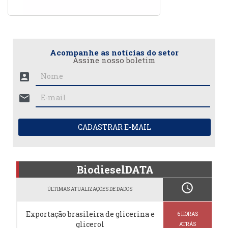
Acompanhe as notícias do setor
Assine nosso boletim
account_box
mail
CADASTRAR E-MAIL
BiodieselDATA
schedule
ÚLTIMAS ATUALIZAÇÕES DE DADOS
Exportação brasileira de glicerina e
6 HORAS
glicerol
ATRÁS