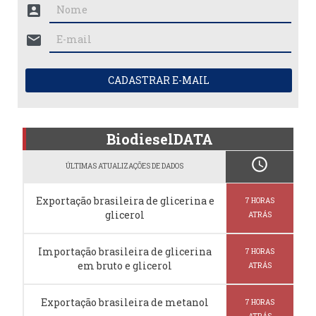
account_box
mail
CADASTRAR E-MAIL
BiodieselDATA
schedule
ÚLTIMAS ATUALIZAÇÕES DE DADOS
Exportação brasileira de glicerina e
7 HORAS
glicerol
ATRÁS
Importação brasileira de glicerina
7 HORAS
em bruto e glicerol
ATRÁS
Exportação brasileira de metanol
7 HORAS