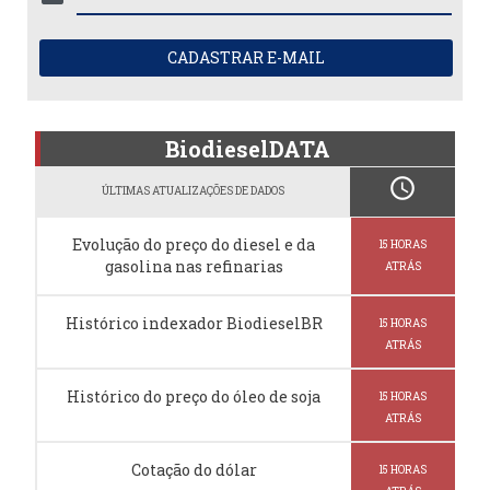
CADASTRAR E-MAIL
BiodieselDATA
schedule
ÚLTIMAS ATUALIZAÇÕES DE DADOS
Evolução do preço do diesel e da
15 HORAS
gasolina nas refinarias
ATRÁS
Histórico indexador BiodieselBR
15 HORAS
ATRÁS
Histórico do preço do óleo de soja
15 HORAS
ATRÁS
Cotação do dólar
15 HORAS