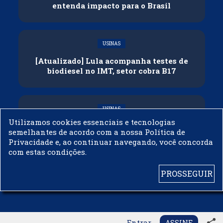
entenda impacto para o Brasil
USINAS
[Atualizado] Lula acompanha testes de
biodiesel no IMT, setor cobra B17
USINAS
Utilizamos cookies essenciais e tecnologias
Governo adia reunião sobre mistura de
semelhantes de acordo com a nossa Política de
etanol na gasolina
Privacidade e, ao continuar navegando, você concorda
com estas condições.
PROSSEGUIR
© 2003 - 2019 -
BIODIESELBR.COM - TODOS OS DIREITOS RESERVADOS
share
Entrar
ASSINE