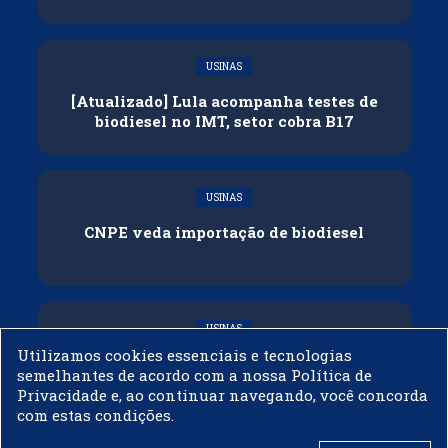
USINAS
[Atualizado] Lula acompanha testes de
biodiesel no IMT, setor cobra B17
USINAS
CNPE veda importação de biodiesel
USINAS
Utilizamos cookies essenciais e tecnologias
Acelen Renováveis assina acordo com
semelhantes de acordo com a nossa Política de
Bunge para óleo de soja em projeto na
Privacidade e, ao continuar navegando, você concorda
Bahia
com estas condições.