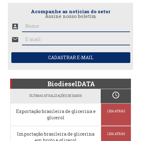
Acompanhe as notícias do setor
Assine nosso boletim
account_box
mail
CADASTRAR E-MAIL
BiodieselDATA
schedule
ÚLTIMAS ATUALIZAÇÕES DE DADOS
Exportação brasileira de glicerina e
1 DIA ATRÁS
glicerol
Importação brasileira de glicerina
1 DIA ATRÁS
em bruto e glicerol