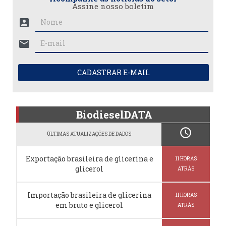
Assine nosso boletim
account_box
mail
CADASTRAR E-MAIL
BiodieselDATA
schedule
ÚLTIMAS ATUALIZAÇÕES DE DADOS
Exportação brasileira de glicerina e
11 HORAS
glicerol
ATRÁS
Importação brasileira de glicerina
11 HORAS
em bruto e glicerol
ATRÁS