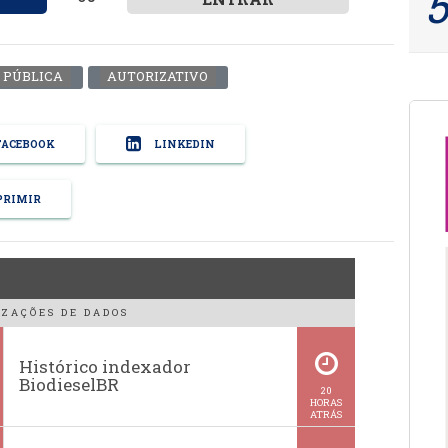
 PÚBLICA
AUTORIZATIVO
ACEBOOK
LINKEDIN
RIMIR
ZAÇÕES DE DADOS
Histórico indexador
BiodieselBR
20
HORAS
ATRÁS