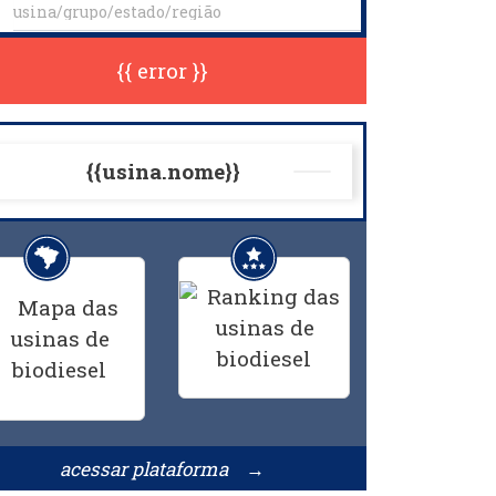
{{ error }}
{{usina.nome}}
acessar plataforma →