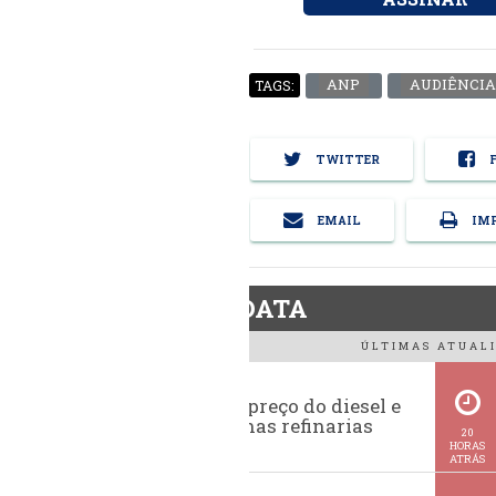
ANP
AUDIÊNCIA
TAGS:
TWITTER
F
EMAIL
IMP
BiodieselDATA
ÚLTIMAS ATUALI
Evolução do preço do diesel e
da gasolina nas refinarias
20
HORAS
ATRÁS