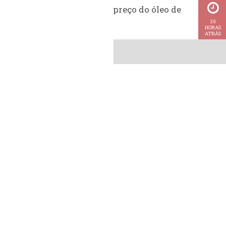
Histórico do preço do óleo de
soja
20
HORAS
ATRÁS