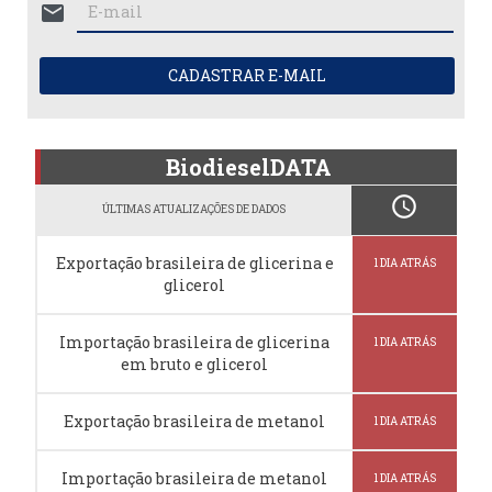
mail
CADASTRAR E-MAIL
BiodieselDATA
schedule
ÚLTIMAS ATUALIZAÇÕES DE DADOS
Exportação brasileira de glicerina e
1 DIA ATRÁS
glicerol
Importação brasileira de glicerina
1 DIA ATRÁS
em bruto e glicerol
Exportação brasileira de metanol
1 DIA ATRÁS
Importação brasileira de metanol
1 DIA ATRÁS