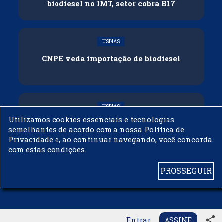
biodiesel no IMT, setor cobra B17
USINAS
CNPE veda importação de biodiesel
USINAS
Utilizamos cookies essenciais e tecnologias
Acelen Renováveis assina acordo com
semelhantes de acordo com a nossa Política de
Bunge para óleo de soja em projeto na
Privacidade e, ao continuar navegando, você concorda
Bahia
com estas condições.
PROSSEGUIR
© 2003 - 2019 -
BIODIESELBR.COM - TODOS OS DIREITOS RESERVADOS
share
Entrar
ASSINE