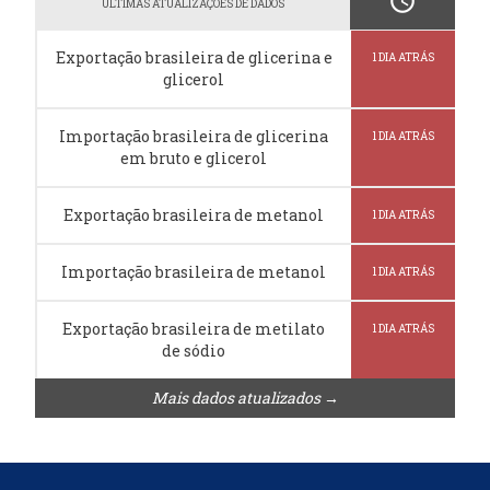
schedule
ÚLTIMAS ATUALIZAÇÕES DE DADOS
Exportação brasileira de glicerina e
1 DIA ATRÁS
glicerol
Importação brasileira de glicerina
1 DIA ATRÁS
em bruto e glicerol
Exportação brasileira de metanol
1 DIA ATRÁS
Importação brasileira de metanol
1 DIA ATRÁS
Exportação brasileira de metilato
1 DIA ATRÁS
de sódio
Mais dados atualizados →