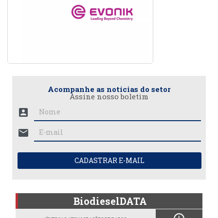
Acompanhe as notícias do setor
Assine nosso boletim
account_box
mail
CADASTRAR E-MAIL
BiodieselDATA