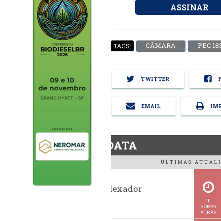
ASSINAR
CÂMARA
PEC 183
TAGS:
TWITTER
F
EMAIL
IMP
BiodieselDATA
ÚLTIMAS ATUALI
Histórico indexador
BiodieselBR
10
HORAS
ATRÁS