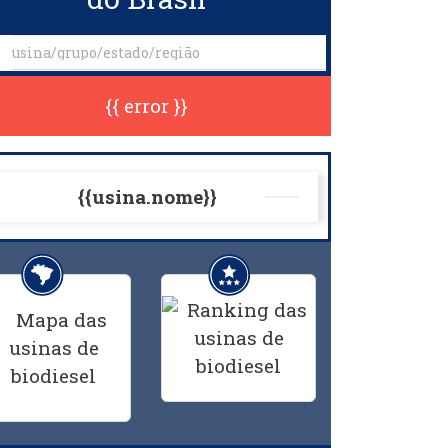
{{ error }}
{{usina.nome}}