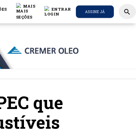
MAIS
ÕES
ENTRAR
search
ASSINE JÁ
 PEC que
ustíveis