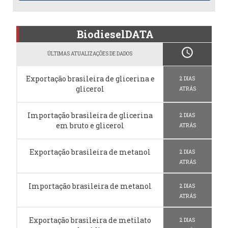
BiodieselDATA
schedule
ÚLTIMAS ATUALIZAÇÕES DE DADOS
Exportação brasileira de glicerina e
2 DIAS
glicerol
ATRÁS
Importação brasileira de glicerina
2 DIAS
em bruto e glicerol
ATRÁS
Exportação brasileira de metanol
2 DIAS
ATRÁS
Importação brasileira de metanol
2 DIAS
ATRÁS
Exportação brasileira de metilato
2 DIAS