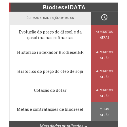
BiodieselDATA
schedule
ÚLTIMAS ATUALIZAÇÕES DE DADOS
Evolução do preço do diesel e da
42 MINUTOS
gasolina nas refinarias
ATRÁS
Histórico indexador BiodieselBR
45 MINUTOS
ATRÁS
Histórico do preço do óleo de soja
45 MINUTOS
ATRÁS
Cotação do dólar
45 MINUTOS
ATRÁS
Metas e contratações de biodiesel
7 DIAS
ATRÁS
Mais dados atualizados →