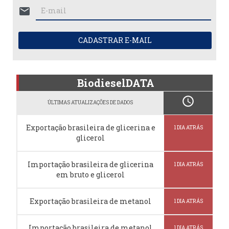
mail
CADASTRAR E-MAIL
BiodieselDATA
schedule
ÚLTIMAS ATUALIZAÇÕES DE DADOS
Exportação brasileira de glicerina e
1 DIA ATRÁS
glicerol
Importação brasileira de glicerina
1 DIA ATRÁS
em bruto e glicerol
Exportação brasileira de metanol
1 DIA ATRÁS
Importação brasileira de metanol
1 DIA ATRÁS