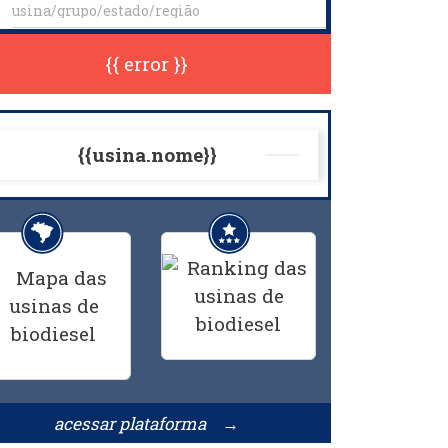
{{ error }}
{{usina.nome}}
acessar plataforma →