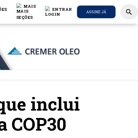
MAIS
ÕES
ENTRAR
search
ASSINE JÁ
que inclui
na COP30