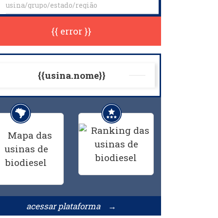
{{ error }}
{{usina.nome}}
acessar plataforma →