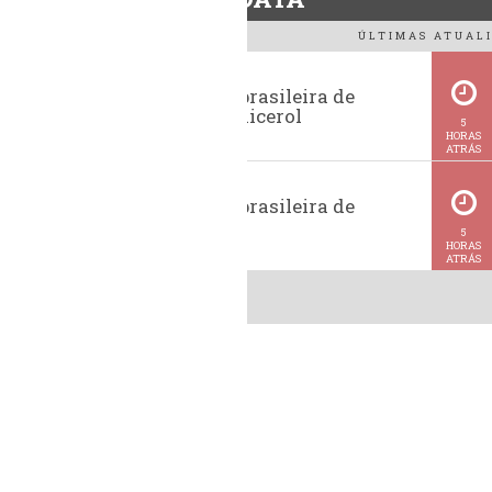
ÚLTIMAS ATUALI
Exportação brasileira de
glicerina e glicerol
5
HORAS
ATRÁS
Exportação brasileira de
metanol
5
HORAS
ATRÁS