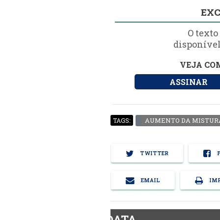
EXC
O texto
disponível
VEJA COM
ASSINAR
AUMENTO DA MISTUR
TAGS:
TWITTER
F
EMAIL
IMP
BiodieselDATA