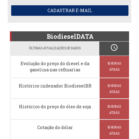
CADASTRAR E-MAIL
BiodieselDATA
schedule
ÚLTIMAS ATUALIZAÇÕES DE DADOS
Evolução do preço do diesel e da
18 HORAS
gasolina nas refinarias
ATRÁS
Histórico indexador BiodieselBR
18 HORAS
ATRÁS
Histórico do preço do óleo de soja
18 HORAS
ATRÁS
Cotação do dólar
18 HORAS
ATRÁS