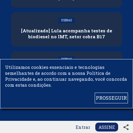
USINAS
[Atualizado] Lula acompanha testes de
biodiesel no IMT, setor cobra B17
USINAS
Utilizamos cookies essenciais e tecnologias
Governo adia reunião sobre mistura de
semelhantes de acordo com a nossa Política de
etanol na gasolina
Privacidade e, ao continuar navegando, você concorda
com estas condições.
PROSSEGUIR
© 2003 - 2019 -
BIODIESELBR.COM - TODOS OS DIREITOS RESERVADOS
share
Entrar
ASSINE