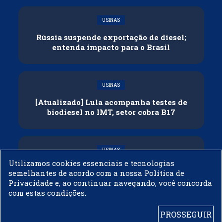
USINAS
Rússia suspende exportação de diesel;
entenda impacto para o Brasil
USINAS
[Atualizado] Lula acompanha testes de
biodiesel no IMT, setor cobra B17
USINAS
Utilizamos cookies essenciais e tecnologias
Governo adia reunião sobre mistura de
semelhantes de acordo com a nossa Política de
etanol na gasolina
Privacidade e, ao continuar navegando, você concorda
com estas condições.
PROSSEGUIR