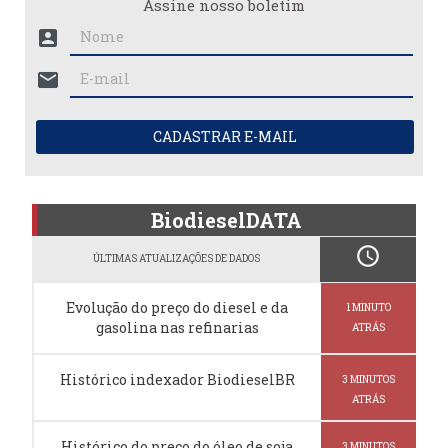
Assine nosso boletim
account_box
mail
CADASTRAR E-MAIL
BiodieselDATA
schedule
ÚLTIMAS ATUALIZAÇÕES DE DADOS
Evolução do preço do diesel e da
1 MINUTO
gasolina nas refinarias
ATRÁS
Histórico indexador BiodieselBR
3 MINUTOS
ATRÁS
Histórico do preço do óleo de soja
3 MINUTOS