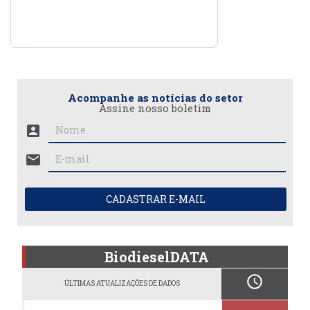
Acompanhe as notícias do setor
Assine nosso boletim
account_box
mail
CADASTRAR E-MAIL
BiodieselDATA
schedule
ÚLTIMAS ATUALIZAÇÕES DE DADOS