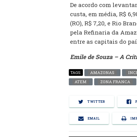
De acordo com levanta
custa, em média, R$ 6,
(RO), R$ 7,20, e Rio Br
pela Refinaria da Amazô
entre as capitais do paí
Emile de Souza – A Crít
AMAZONAS
INC
TAGS:
ATEM
ZONA FRANCA
TWITTER
F
EMAIL
IMP