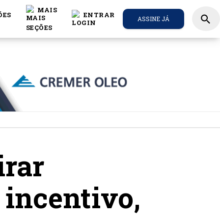
MAIS
ÕES
ENTRAR
search
ASSINE JÁ
irar
 incentivo,