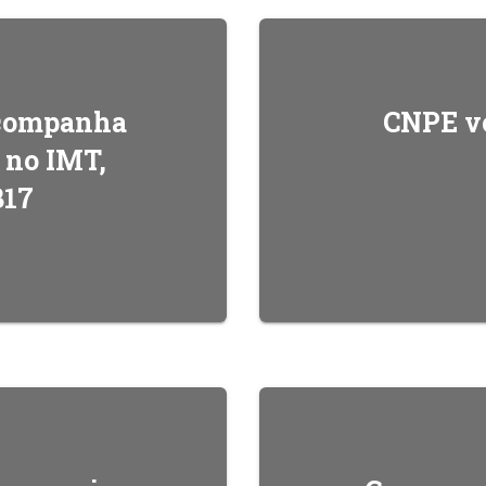
acompanha
CNPE ve
l no IMT,
B17