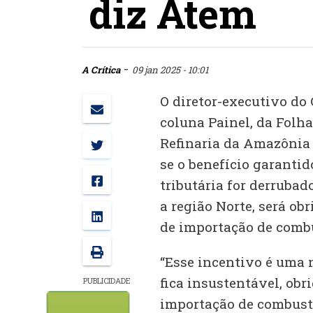
diz Atem
-
A Crítica
09 jan 2025 - 10:01
O diretor-executivo do
coluna Painel, da Folha
Refinaria da Amazônia 
se o benefício garanti
tributária for derruba
a região Norte, será ob
de importação de combu
“Esse incentivo é uma n
fica insustentável, obr
PUBLICIDADE
importação de combustí