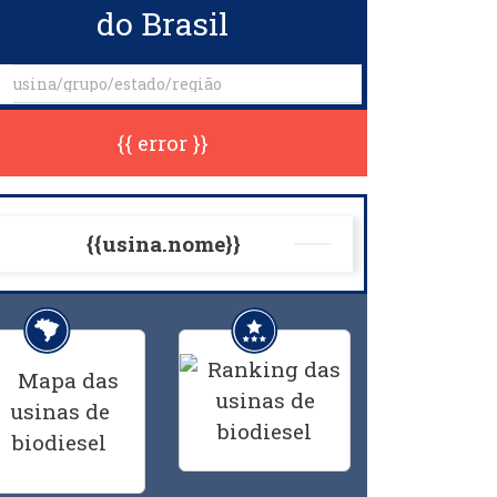
do Brasil
{{ error }}
{{usina.nome}}