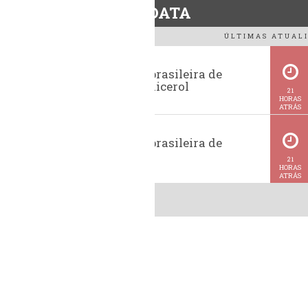
BiodieselDATA
ÚLTIMAS ATUALI
Exportação brasileira de
glicerina e glicerol
21
HORAS
ATRÁS
Exportação brasileira de
metanol
21
HORAS
ATRÁS