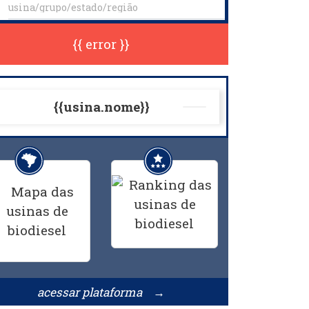
{{ error }}
{{usina.nome}}
acessar plataforma →