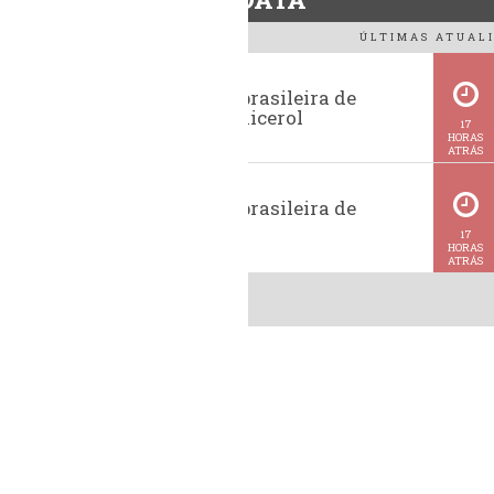
ÚLTIMAS ATUALI
Exportação brasileira de
glicerina e glicerol
17
HORAS
ATRÁS
Exportação brasileira de
metanol
17
HORAS
ATRÁS