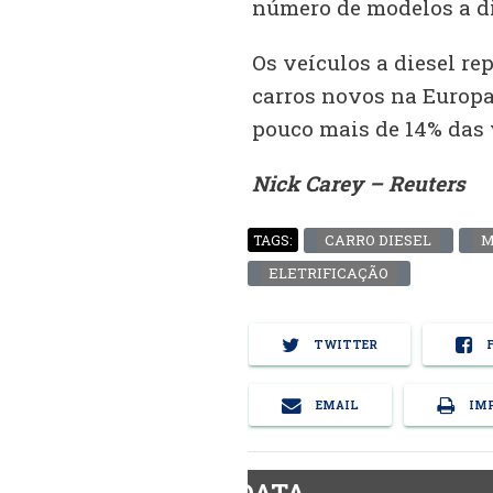
número de modelos a di
Os veículos a diesel r
carros novos na Europa
pouco mais de 14% das 
Nick Carey – Reuters
CARRO DIESEL
M
TAGS:
ELETRIFICAÇÃO
TWITTER
F
EMAIL
IMP
BiodieselDATA