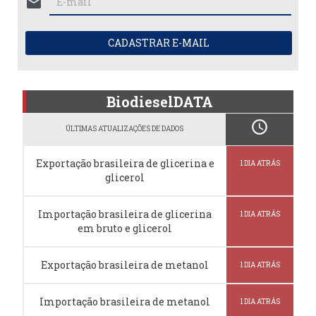
mail
CADASTRAR E-MAIL
BiodieselDATA
schedule
ÚLTIMAS ATUALIZAÇÕES DE DADOS
Exportação brasileira de glicerina e
1 DIA ATRÁS
glicerol
Importação brasileira de glicerina
1 DIA ATRÁS
em bruto e glicerol
Exportação brasileira de metanol
1 DIA ATRÁS
Importação brasileira de metanol
1 DIA ATRÁS