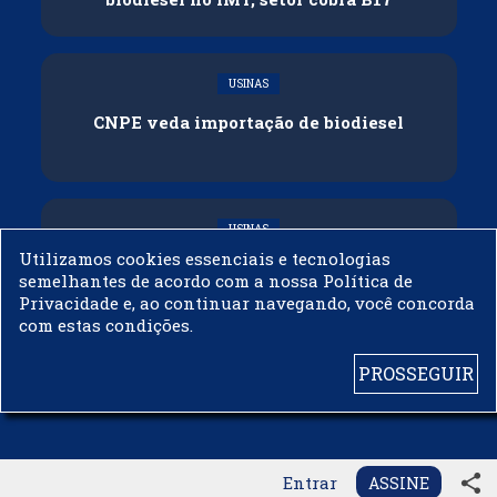
USINAS
CNPE veda importação de biodiesel
USINAS
Utilizamos cookies essenciais e tecnologias
Acelen Renováveis assina acordo com
semelhantes de acordo com a nossa Política de
Bunge para óleo de soja em projeto na
Privacidade e, ao continuar navegando, você concorda
Bahia
com estas condições.
PROSSEGUIR
© 2003 - 2019 -
BIODIESELBR.COM - TODOS OS DIREITOS RESERVADOS
share
Entrar
ASSINE