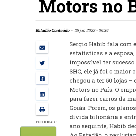
Motors no B
-
Estadão Conteúdo
25 jan 2022 - 09:39
Sergio Habib fala com 
estatísticas e a esposa
impossível ter sucesso 
SHC, ele já foi o maior 
chegou a ter 50 lojas – 
Motors no País. O empr
para fazer carros da ma
Goiás. Porém, os plan
dívida bilionária e ent
PUBLICIDADE
ano seguinte, Habib dec
Ao Estadão, o paulistano