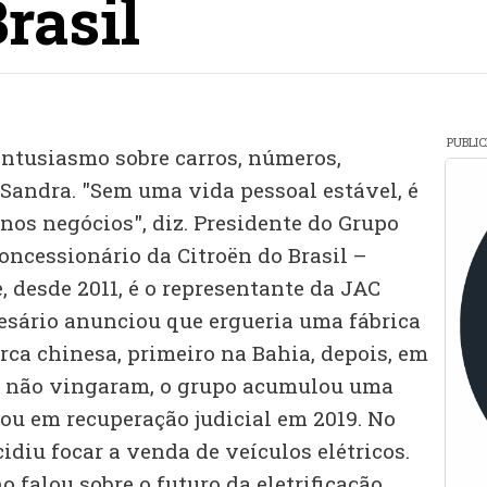
rasil
PUBLI
entusiasmo sobre carros, números,
, Sandra. "Sem uma vida pessoal estável, é
nos negócios", diz. Presidente do Grupo
concessionário da Citroën do Brasil –
e, desde 2011, é o representante da JAC
esário anunciou que ergueria uma fábrica
rca chinesa, primeiro na Bahia, depois, em
os não vingaram, o grupo acumulou uma
rou em recuperação judicial em 2019. No
idiu focar a venda de veículos elétricos.
 falou sobre o futuro da eletrificação,