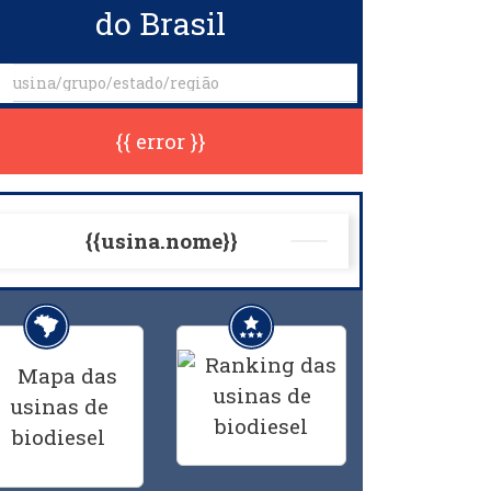
do Brasil
{{ error }}
{{usina.nome}}