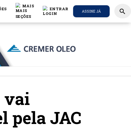
MAIS
ÕES
ENTRAR
search
ASSINE JÁ
 vai
el pela JAC