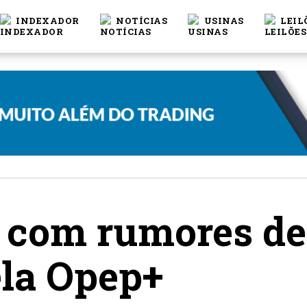
INDEXADOR
NOTÍCIAS
USINAS
LEIL
i com rumores d
ela Opep+