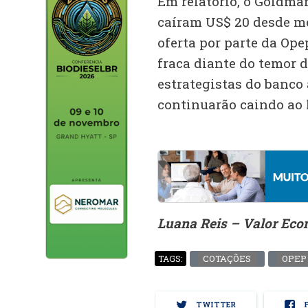
Em relatório, o Goldma
caíram US$ 20 desde me
oferta por parte da Op
fraca diante do temor 
estrategistas do banco
continuarão caindo ao 
Luana Reis – Valor Ec
COTAÇÕES
OPEP
TAGS:
TWITTER
F