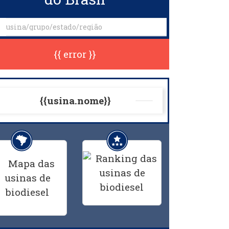
{{ error }}
{{usina.nome}}