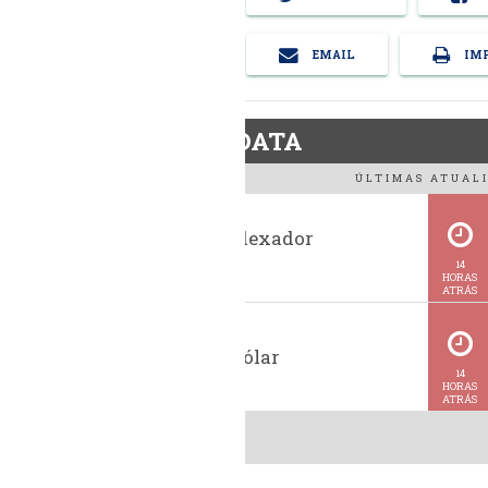
EMAIL
IMP
BiodieselDATA
ÚLTIMAS ATUALI
Histórico indexador
BiodieselBR
14
HORAS
ATRÁS
Cotação do dólar
14
HORAS
ATRÁS