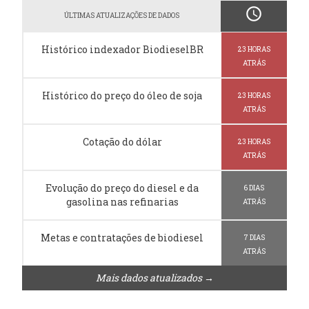
schedule
ÚLTIMAS ATUALIZAÇÕES DE DADOS
Histórico indexador BiodieselBR
23 HORAS
ATRÁS
Histórico do preço do óleo de soja
23 HORAS
ATRÁS
Cotação do dólar
23 HORAS
ATRÁS
Evolução do preço do diesel e da
6 DIAS
gasolina nas refinarias
ATRÁS
Metas e contratações de biodiesel
7 DIAS
ATRÁS
Mais dados atualizados →