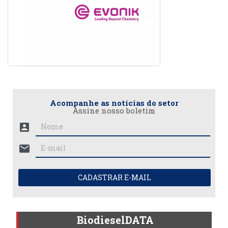
Acompanhe as notícias do setor
Assine nosso boletim
account_box
mail
CADASTRAR E-MAIL
BiodieselDATA