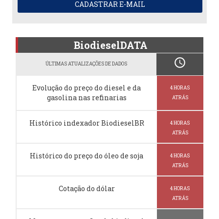
CADASTRAR E-MAIL
BiodieselDATA
schedule
ÚLTIMAS ATUALIZAÇÕES DE DADOS
Evolução do preço do diesel e da
4 HORAS
gasolina nas refinarias
ATRÁS
Histórico indexador BiodieselBR
4 HORAS
ATRÁS
Histórico do preço do óleo de soja
4 HORAS
ATRÁS
Cotação do dólar
4 HORAS
ATRÁS