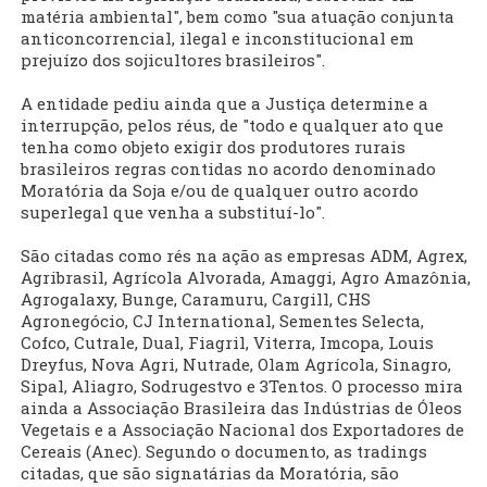
matéria ambiental", bem como "sua atuação conjunta
anticoncorrencial, ilegal e inconstitucional em
prejuízo dos sojicultores brasileiros".
A entidade pediu ainda que a Justiça determine a
interrupção, pelos réus, de "todo e qualquer ato que
tenha como objeto exigir dos produtores rurais
brasileiros regras contidas no acordo denominado
Moratória da Soja e/ou de qualquer outro acordo
superlegal que venha a substituí-lo".
São citadas como rés na ação as empresas ADM, Agrex,
Agribrasil, Agrícola Alvorada, Amaggi, Agro Amazônia,
Agrogalaxy, Bunge, Caramuru, Cargill, CHS
Agronegócio, CJ International, Sementes Selecta,
Cofco, Cutrale, Dual, Fiagril, Viterra, Imcopa, Louis
Dreyfus, Nova Agri, Nutrade, Olam Agrícola, Sinagro,
Sipal, Aliagro, Sodrugestvo e 3Tentos. O processo mira
ainda a Associação Brasileira das Indústrias de Óleos
Vegetais e a Associação Nacional dos Exportadores de
Cereais (Anec). Segundo o documento, as tradings
citadas, que são signatárias da Moratória, são