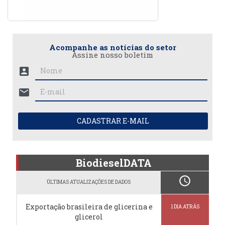
Acompanhe as notícias do setor
Assine nosso boletim
account_box
mail
CADASTRAR E-MAIL
BiodieselDATA
schedule
ÚLTIMAS ATUALIZAÇÕES DE DADOS
Exportação brasileira de glicerina e
1 DIA ATRÁS
glicerol