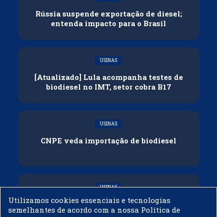
Rússia suspende exportação de diesel;
entenda impacto para o Brasil
USINAS
[Atualizado] Lula acompanha testes de
biodiesel no IMT, setor cobra B17
USINAS
CNPE veda importação de biodiesel
USINAS
Utilizamos cookies essenciais e tecnologias
Acelen Renováveis assina acordo com
semelhantes de acordo com a nossa Política de
Bunge para óleo de soja em projeto na