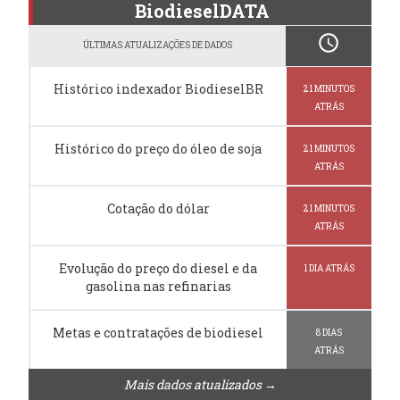
BiodieselDATA
schedule
ÚLTIMAS ATUALIZAÇÕES DE DADOS
Histórico indexador BiodieselBR
21 MINUTOS
ATRÁS
Histórico do preço do óleo de soja
21 MINUTOS
ATRÁS
Cotação do dólar
21 MINUTOS
ATRÁS
Evolução do preço do diesel e da
1 DIA ATRÁS
gasolina nas refinarias
Metas e contratações de biodiesel
8 DIAS
ATRÁS
Mais dados atualizados →