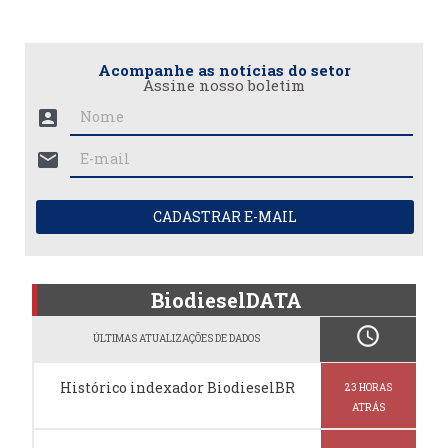
Acompanhe as notícias do setor
Assine nosso boletim
account_box
mail
CADASTRAR E-MAIL
BiodieselDATA
schedule
ÚLTIMAS ATUALIZAÇÕES DE DADOS
Histórico indexador BiodieselBR
23 HORAS
ATRÁS