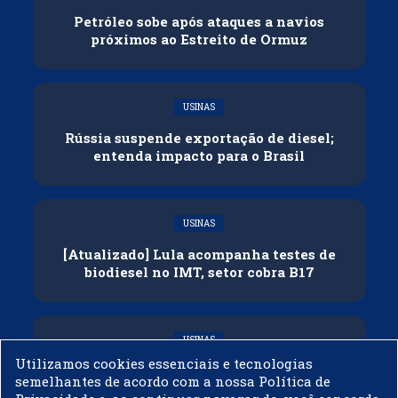
Petróleo sobe após ataques a navios
próximos ao Estreito de Ormuz
USINAS
Rússia suspende exportação de diesel;
entenda impacto para o Brasil
USINAS
[Atualizado] Lula acompanha testes de
biodiesel no IMT, setor cobra B17
USINAS
Utilizamos cookies essenciais e tecnologias
Governo adia reunião sobre mistura de
semelhantes de acordo com a nossa Política de
etanol na gasolina