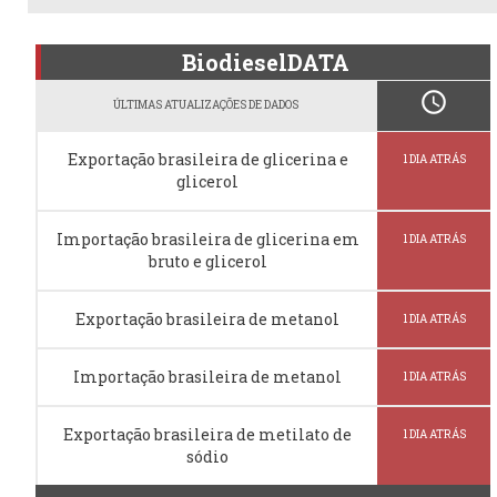
BiodieselDATA
schedule
ÚLTIMAS ATUALIZAÇÕES DE DADOS
Exportação brasileira de glicerina e
1 DIA ATRÁS
glicerol
Importação brasileira de glicerina em
1 DIA ATRÁS
bruto e glicerol
Exportação brasileira de metanol
1 DIA ATRÁS
Importação brasileira de metanol
1 DIA ATRÁS
Exportação brasileira de metilato de
1 DIA ATRÁS
sódio