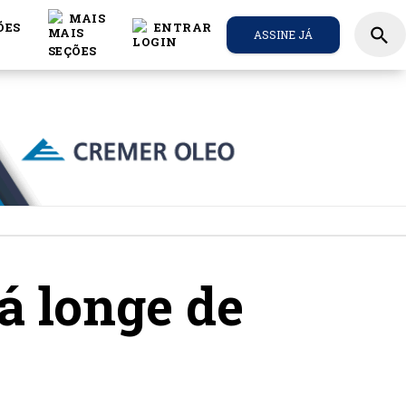
MAIS
ÕES
ENTRAR
search
ASSINE JÁ
á longe de