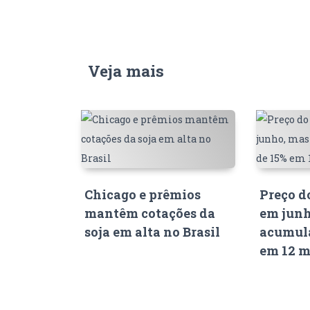
Veja mais
Chicago e prêmios
Preço d
mantêm cotações da
em junh
soja em alta no Brasil
acumula
em 12 m