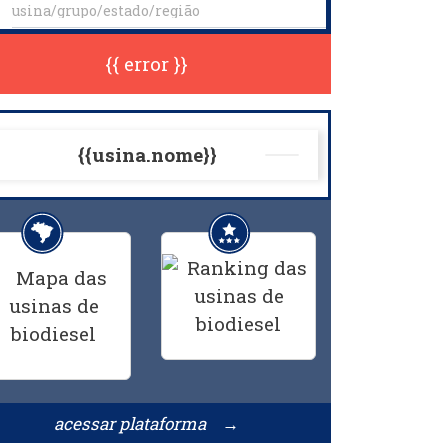
{{ error }}
{{usina.nome}}
acessar plataforma →