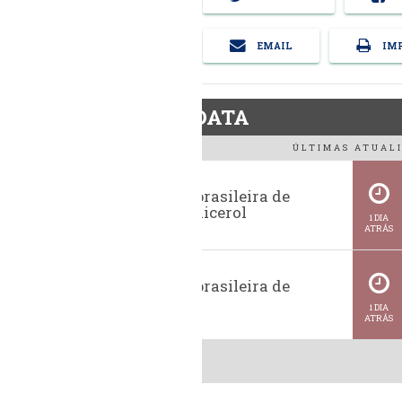
EMAIL
IMP
BiodieselDATA
ÚLTIMAS ATUALI
Exportação brasileira de
glicerina e glicerol
1 DIA
ATRÁS
Exportação brasileira de
metanol
1 DIA
ATRÁS