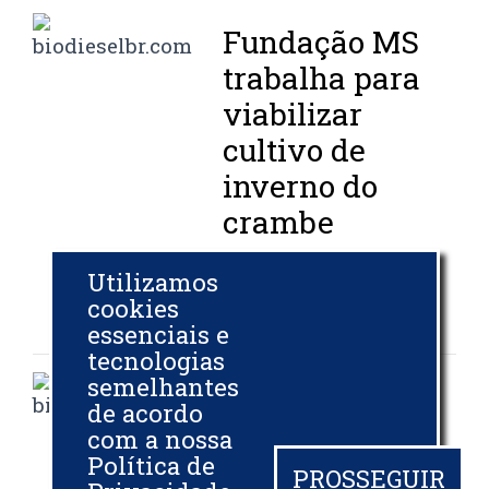
Fundação MS
trabalha para
viabilizar
cultivo de
inverno do
crambe
BIODIESELBR.COM
Utilizamos
10 OUT 2013
cookies
essenciais e
tecnologias
semelhantes
Carrefour e
de acordo
Cargill
com a nossa
Política de
recolheram 45
PROSSEGUIR