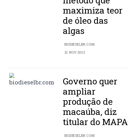
método que
maximiza teor
de óleo das
algas
BIODIESELBR.COM
21 NOV 2013
Governo quer
ampliar
produção de
macaúba, diz
titular do MAPA
BIODIESELBR.COM