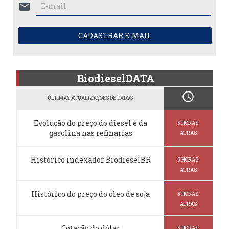
mail
CADASTRAR E-MAIL
BiodieselDATA
schedule
ÚLTIMAS ATUALIZAÇÕES DE DADOS
Evolução do preço do diesel e da
5 HORAS
gasolina nas refinarias
ATRÁS
Histórico indexador BiodieselBR
5 HORAS
ATRÁS
Histórico do preço do óleo de soja
5 HORAS
ATRÁS
Cotação do dólar
5 HORAS