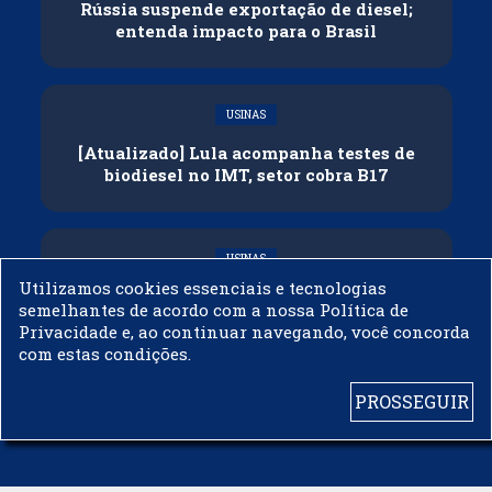
Rússia suspende exportação de diesel;
entenda impacto para o Brasil
USINAS
[Atualizado] Lula acompanha testes de
biodiesel no IMT, setor cobra B17
USINAS
Utilizamos cookies essenciais e tecnologias
Governo adia reunião sobre mistura de
semelhantes de acordo com a nossa Política de
etanol na gasolina
Privacidade e, ao continuar navegando, você concorda
com estas condições.
PROSSEGUIR
© 2003 - 2019 -
BIODIESELBR.COM - TODOS OS DIREITOS RESERVADOS